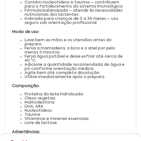
Contém nucleotídeos e taurina – contribuem
para o fortalecimento do sistema imunológico.
Fórmula balanceada – atende às necessidades
nutricionais dos lactentes.
Indicada para crianças de 0 a 36 meses – uso
seguro sob orientação profissional.
Modo de uso:
Lave bem as mãos e os utensílios antes do
preparo.
Ferva a mamadeira, o bico e o anel por pelo
menos 5 minutos.
Ferva água potável e deixe esfriar até cerca de
40 °C.
Adicione a quantidade recomendada de água e
pó conforme orientação médica.
Agite bem até completa dissolução.
Utilize imediatamente após o preparo.
Composição:
Proteína do leite hidrolisada
Óleos vegetais
Maltodextrina
DHA, ARA
Nucleotídeos
Taurina
Vitaminas e minerais essenciais
Livre de lactose
Advertências:
Preparar apenas a quantidade necessária para o