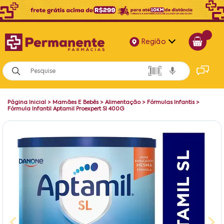
Região
Alagoas
Bahia
Página Inicial
>
Mamães E Bebês
>
Alimentação
>
Fórmulas Infantis
>
Paraíba
Fórmula Infantil Aptamil Proexpert Sl 400G
Pernambuco