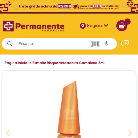
Região
Alagoas
Bahia
Página Inicial
>
Esmalte Risque Verdadeira Camaleoa 8Ml
Paraíba
Pernambuco