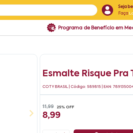
Seja b
Faça
L
Programa de Benefício em M
Esmalte Risque Pra 
COTY BRASIL
| Código: 589815 | EAN: 78913500
11,99
25% OFF
8,99