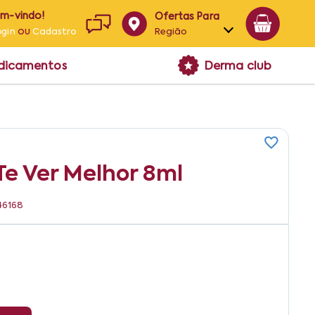
em-vindo!
Ofertas Para
ou
Região
ogin
Cadastro
Alagoas
edicamentos
Derma club
Bahia
Paraíba
Pernambuco
Te Ver Melhor 8ml
46168