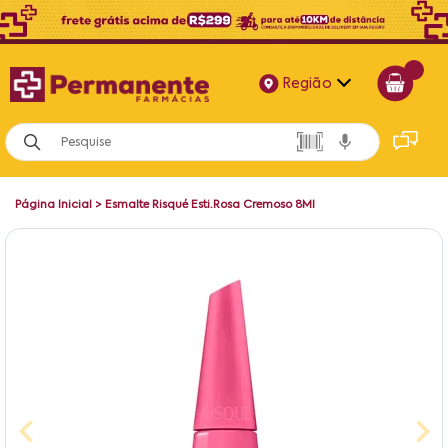
Região
Alagoas
Bahia
Página Inicial
>
Esmalte Risqué Esti.Rosa Cremoso 8Ml
Paraíba
Pernambuco