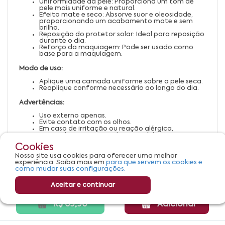
Uniformidade da pele: Proporciona um tom de
pele mais uniforme e natural.
Efeito mate e seco: Absorve suor e oleosidade,
proporcionando um acabamento mate e sem
brilho.
Reposição do protetor solar: Ideal para reposição
durante o dia.
Reforço da maquiagem: Pode ser usado como
base para a maquiagem.
Modo de uso:
Aplique uma camada uniforme sobre a pele seca.
Reaplique conforme necessário ao longo do dia.
Advertências:
Uso externo apenas.
Evite contato com os olhos.
Em caso de irritação ou reação alérgica,
suspenda o uso e consulte um médico.
Mantenha fora do alcance de crianças.
Cookies
Armazene em local fresco e seco, longe da luz
solar direta.
Nosso site usa cookies para oferecer uma melhor
experiência. Saiba mais em
para que servem os cookies e
como mudar suas configurações.
Aceitar e continuar
R$ 69,90
Adicionar