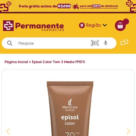
Região
Alagoas
Bahia
Página Inicial
>
Episol Color Tom 3 Medio FPS70
Paraíba
Pernambuco