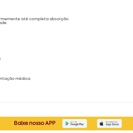
iformemente até completa absorção.
ade.
s
ientação médica.
Baixe nosso APP