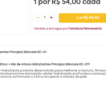
1 por
R$ 54,00
cada
1
R$ 94,50
2 un
Vendido e entregue por
Farmácia Permanente
antes Principia Skincare EC-01
tico + Mix de Ativos Hidratantes Principia Skincare EC-01?
um hidratante potente desenvolvido para melhorar a textura, firmeza
a fórmula promove renovação celular, hidratação profunda e suavizaç
em busca uniformizar o tom e recuperar a maciez da pele.