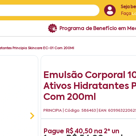
Seja b
Faça
L
Programa de Benefício em M
ratantes Principia Skincare EC-01 Com 200Ml
Emulsão Corporal 10
Ativos Hidratantes P
Com 200ml
PRINCIPIA
| Código: 586463 | EAN: 60996322062
Pague
R$ 40,50
na
2ª un