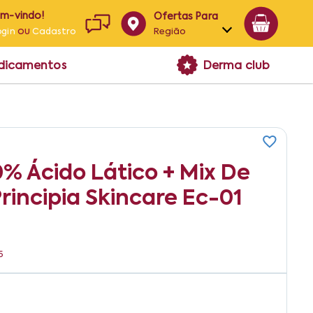
em-vindo!
Ofertas Para
ou
Região
ogin
Cadastro
Alagoas
edicamentos
Derma club
Bahia
Paraíba
Pernambuco
% Ácido Lático + Mix De
rincipia Skincare Ec-01
5