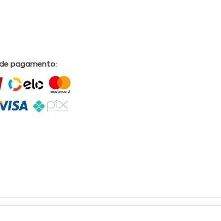
 de pagamento:
L | COMERCIAL DRUGSTORE|CNPJ: 05.230.009/0009-60 | End: Av. Tomas Espindola nº 630 - Farol
lves, CRF/AL Nº 2558 OBS: Preços exclusivos para produtos comercializados na Loja Virtual da
30 Email:
suporteecommerce@farmaciapermanente.com.br
. As informações presentes neste