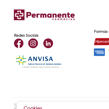
Formas
Redes Sociais
Copyright ©? 2021 Farmácias Permanente - Todos os direitos reservados. RAZÃO SOCIA
- Maceió - AL| CEP:57.051-000 Farmacêutica Responsável: Maria Cristiene de Oliveira A
Cookies
Farmácias Permanente | Horário de Atendimento: De Segunda à Sexta das 8h00 às 17h