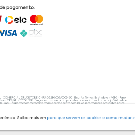
 de pagamento:
L | COMERCIAL DRUGSTORE|CNPJ: 05.230.009/0009-60 | End: Av. Tomas Espindola nº 630 - Farol
lves, CRF/AL Nº 2558 OBS: Preços exclusivos para produtos comercializados na Loja Virtual da
30 Email:
suporteecommerce@farmaciapermanente.com.br
. As informações presentes neste
 orientações de um profissional da área médica. Apenas o médico está capacitado para
s persistirem, um médico deve ser consultado. A Farmácia Permanente trabalha com as
 compras com tranquilidade. A privacidade e a segurança dos clientes são compromissos da
isponibilidade de produto em nosso estoque.
eriência. Saiba mais em
para que servem os cookies e como mudar s