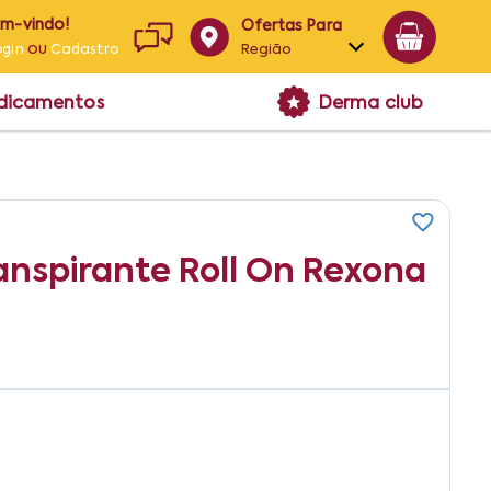
em-vindo!
Ofertas Para
ou
Região
ogin
Cadastro
Alagoas
edicamentos
Derma club
Bahia
Paraíba
Pernambuco
anspirante Roll On Rexona