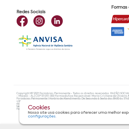
Formas
Redes Sociais
Copyright ©? 2021 Farmácias Permanente - Todos os direitos reservados. RAZÃO SOCIA
- Maceió - AL| CEP:57.051-000 Farmacêutica Responsável: Maria Cristiene de Oliveira A
Farmácias Permanente | Horário de Atendimento: De Segunda à Sexta das 8h00 às 17h
site não devem ser utilizadas para automedicação e, de forma alguma, substituem as
diagnosticar problemas de saúde e prescrever o tratamento adequado. Se os sintoma
tecnologias mais avançadas de proteção de dados, para que você possa realizar suas
Cookies
Farmácias Permanente. Todos os pedidos efetuados estão sujeitos à confirmação da d
Nosso site usa cookies para oferecer uma melhor exp
configurações.