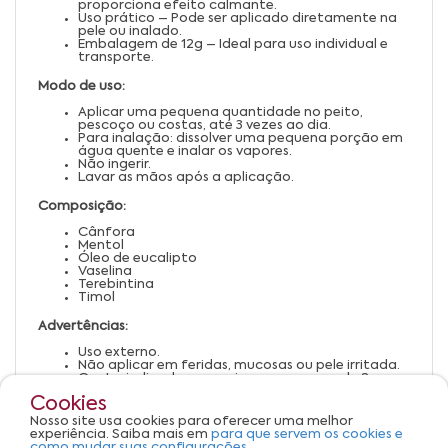
proporciona efeito calmante.
Uso prático – Pode ser aplicado diretamente na
pele ou inalado.
Embalagem de 12g – Ideal para uso individual e
transporte.
Modo de uso:
Aplicar uma pequena quantidade no peito,
pescoço ou costas, até 3 vezes ao dia.
Para inalação: dissolver uma pequena porção em
água quente e inalar os vapores.
Não ingerir.
Lavar as mãos após a aplicação.
Composição:
Cânfora
Mentol
Óleo de eucalipto
Vaselina
Terebintina
Timol
Advertências:
Uso externo.
Não aplicar em feridas, mucosas ou pele irritada.
Contraindicado para crianças menores de 2 anos.
Evitar contato com os olhos.
Cookies
Manter fora do alcance de crianças.
Armazenar em local fresco e ao abrigo da luz.
Nosso site usa cookies para oferecer uma melhor
Em caso de irritação ou reação alérgica,
experiência. Saiba mais em
para que servem os cookies e
suspender o uso e procurar orientação médica.
como mudar suas configurações.