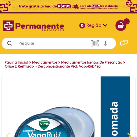
Região
Alagoas
Bahia
Página Inicial
>
Medicamentos
>
Medicamentos Isentos De Prescrição
>
Paraíba
Gripe E Resfriado
>
Descongestionante Vick VapoRub 12g
Pernambuco