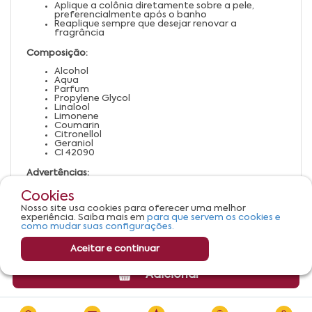
Aplique a colônia diretamente sobre a pele,
preferencialmente após o banho
Reaplique sempre que desejar renovar a
fragrância
Composição:
Alcohol
Aqua
Parfum
Propylene Glycol
Linalool
Limonene
Coumarin
Citronellol
Geraniol
CI 42090
Advertências:
Uso externo
Cookies
Evite contato com os olhos
Nosso site usa cookies para oferecer uma melhor
Mantenha fora do alcance de crianças
experiência. Saiba mais em
para que servem os cookies e
Em caso de irritação, suspenda o uso
como mudar suas configurações.
Aceitar e continuar
Adicionar