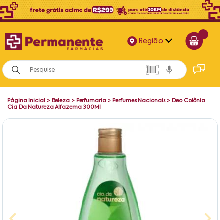
Região
Alagoas
Bahia
Página Inicial
>
Beleza
>
Perfumaria
>
Perfumes Nacionais
>
Deo Colônia
Paraíba
Cia Da Natureza Alfazema 300Ml
Pernambuco