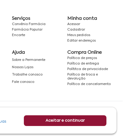
Serviços
Minha conta
Convênio Farmácia
Acessar
Farmácia Popular
Cadastrar
Encarte
Meus pedidos
Editar endereços
Ajuda
Compra Online
Política de preços
Sobre a Permanente
Política de entrega
Nossas Lojas
Polítitca de privacidade
Política de troca e
Trabalhe conosco
devolução
Fale conosco
Política de cancelamento
Rede associada a:
Aceitar e continuar
uas