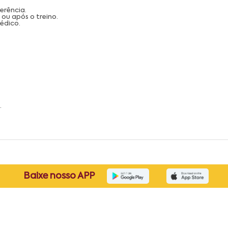
erência.
ou após o treino.
édico.
.
Baixe nosso APP