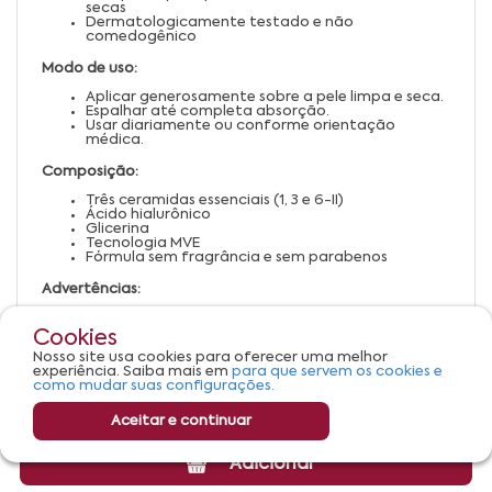
secas
Dermatologicamente testado e não
comedogênico
Modo de uso:
Aplicar generosamente sobre a pele limpa e seca.
Espalhar até completa absorção.
Usar diariamente ou conforme orientação
médica.
Composição:
Três ceramidas essenciais (1, 3 e 6-II)
Ácido hialurônico
Glicerina
Tecnologia MVE
Fórmula sem fragrância e sem parabenos
Advertências:
Uso externo. Evite contato com os olhos.
Em caso de irritação, suspenda o uso e procure
Cookies
orientação médica.
Nosso site usa cookies para oferecer uma melhor
Manter fora do alcance de crianças.
experiência. Saiba mais em
para que servem os cookies e
Armazenar em local fresco e ao abrigo da luz.
como mudar suas configurações.
Aceitar e continuar
Adicionar