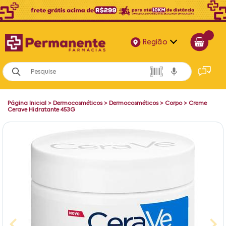
Região
Alagoas
Bahia
Página Inicial
>
Dermocosméticos
>
Dermocosméticos
>
Corpo
>
Creme
Paraíba
Cerave Hidratante 453G
Pernambuco