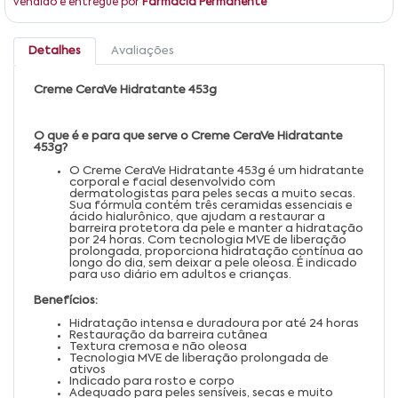
Vendido e entregue por
Farmácia Permanente
Detalhes
Avaliações
Creme CeraVe Hidratante 453g
O que é e para que serve o Creme CeraVe Hidratante
453g?
O Creme CeraVe Hidratante 453g é um hidratante
corporal e facial desenvolvido com
dermatologistas para peles secas a muito secas.
Sua fórmula contém três ceramidas essenciais e
ácido hialurônico, que ajudam a restaurar a
barreira protetora da pele e manter a hidratação
por 24 horas. Com tecnologia MVE de liberação
prolongada, proporciona hidratação contínua ao
longo do dia, sem deixar a pele oleosa. É indicado
para uso diário em adultos e crianças.
Benefícios:
Hidratação intensa e duradoura por até 24 horas
Restauração da barreira cutânea
Textura cremosa e não oleosa
Tecnologia MVE de liberação prolongada de
ativos
Indicado para rosto e corpo
Adequado para peles sensíveis, secas e muito