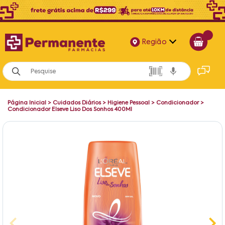
Região
Alagoas
Bahia
Página Inicial
>
Cuidados Diários
>
Higiene Pessoal
>
Condicionador
>
Paraíba
Condicionador Elseve Liso Dos Sonhos 400Ml
Pernambuco