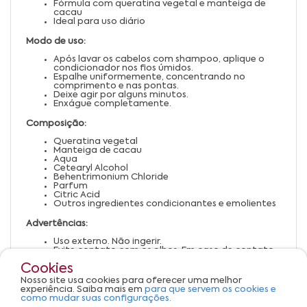
Fórmula com queratina vegetal e manteiga de
cacau
Ideal para uso diário
Modo de uso:
Após lavar os cabelos com shampoo, aplique o
condicionador nos fios úmidos.
Espalhe uniformemente, concentrando no
comprimento e nas pontas.
Deixe agir por alguns minutos.
Enxágue completamente.
Composição:
Queratina vegetal
Manteiga de cacau
Aqua
Cetearyl Alcohol
Behentrimonium Chloride
Parfum
Citric Acid
Outros ingredientes condicionantes e emolientes
Advertências:
Uso externo. Não ingerir.
Evite contato com os olhos. Em caso de contato,
enxágue abundantemente.
Cookies
Suspenda o uso em caso de irritação ou alergia.
Mantenha fora do alcance de crianças.
Nosso site usa cookies para oferecer uma melhor
Armazene em local fresco, seco e ao abrigo da
experiência. Saiba mais em
para que servem os cookies e
luz.
como mudar suas configurações.