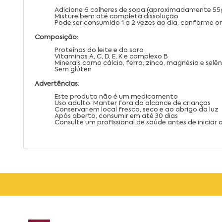
Adicione 6 colheres de sopa (aproximadamente 55
Misture bem até completa dissolução
Pode ser consumido 1 a 2 vezes ao dia, conforme or
Composição:
Proteínas do leite e do soro
Vitaminas A, C, D, E, K e complexo B
Minerais como cálcio, ferro, zinco, magnésio e selên
Sem glúten
Advertências:
Este produto não é um medicamento
Uso adulto. Manter fora do alcance de crianças
Conservar em local fresco, seco e ao abrigo da luz
Após aberto, consumir em até 30 dias
Consulte um profissional de saúde antes de iniciar