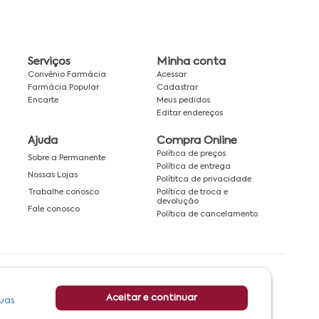
Serviços
Minha conta
Convênio Farmácia
Acessar
Farmácia Popular
Cadastrar
Encarte
Meus pedidos
Editar endereços
Ajuda
Compra Online
Política de preços
Sobre a Permanente
Política de entrega
Nossas Lojas
Polítitca de privacidade
Política de troca e
Trabalhe conosco
devolução
Fale conosco
Política de cancelamento
Rede associada a:
Aceitar e continuar
uas