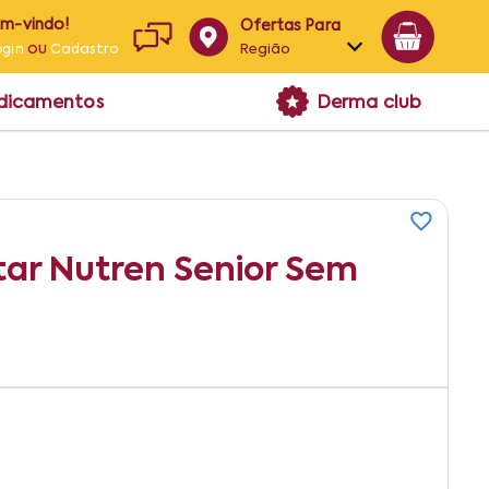
em-vindo!
Ofertas Para
ou
Região
ogin
Cadastro
Alagoas
edicamentos
Derma club
Bahia
Paraíba
Pernambuco
ar Nutren Senior Sem