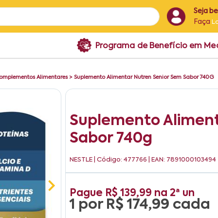
Seja b
Faça
L
Programa de Benefício em M
omplementos Alimentares
>
Suplemento Alimentar Nutren Senior Sem Sabor 740G
Suplemento Aliment
Sabor 740g
NESTLE
| Código: 477766 | EAN: 7891000103494
Pague
R$ 139,99
na
2ª un
1 por
R$ 174,99
cada