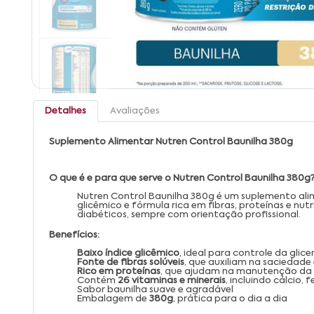
Detalhes
Avaliações
Suplemento Alimentar Nutren Control Baunilha 380g
O que é e para que serve o Nutren Control Baunilha 380g
Nutren Control Baunilha 380g é um suplemento alime
glicêmico e fórmula rica em fibras, proteínas e nut
diabéticos, sempre com orientação profissional.
Benefícios:
Baixo índice glicêmico
, ideal para controle da glic
Fonte de fibras solúveis
, que auxiliam na saciedade 
Rico em proteínas
, que ajudam na manutenção da
Contém
26 vitaminas e minerais
, incluindo cálcio,
Sabor baunilha suave e agradável
Embalagem de
380g
, prática para o dia a dia