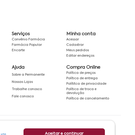
Serviços
Minha conta
Convênio Farmácia
Acessar
Farmácia Popular
Cadastrar
Encarte
Meus pedidos
Editar endereços
Ajuda
Compra Online
Política de preços
Sobre a Permanente
Política de entrega
Nossas Lojas
Polítitca de privacidade
Política de troca e
Trabalhe conosco
devolução
Fale conosco
Política de cancelamento
Rede associada a:
Aceitar e continuar
uas