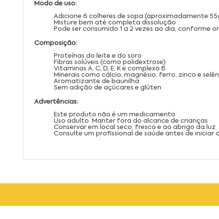
Modo de uso:
Adicione 6 colheres de sopa (aproximadamente 55
Misture bem até completa dissolução
Pode ser consumido 1 a 2 vezes ao dia, conforme o
Composição:
Proteínas do leite e do soro
Fibras solúveis (como polidextrose)
Vitaminas A, C, D, E, K e complexo B
Minerais como cálcio, magnésio, ferro, zinco e selên
Aromatizante de baunilha
Sem adição de açúcares e glúten
Advertências:
Este produto não é um medicamento
Uso adulto. Manter fora do alcance de crianças
Conservar em local seco, fresco e ao abrigo da luz
Consulte um profissional de saúde antes de iniciar