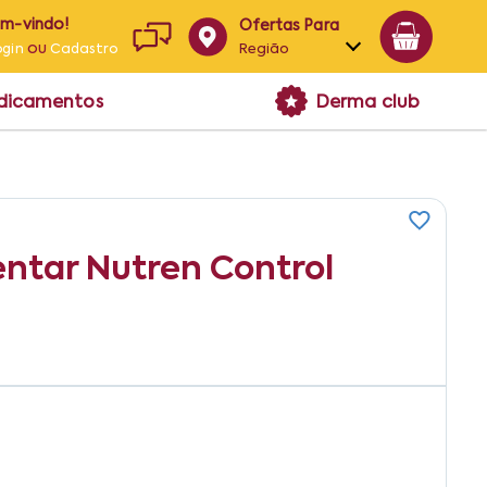
em-vindo!
Ofertas Para
ou
Região
ogin
Cadastro
Alagoas
edicamentos
Derma club
Bahia
Paraíba
Pernambuco
ntar Nutren Control