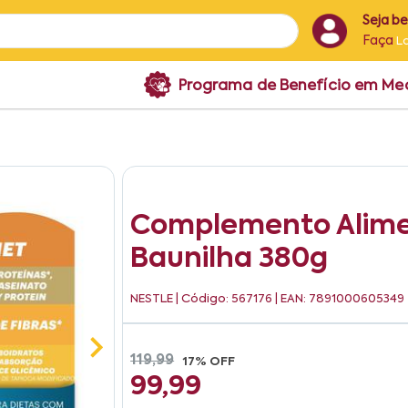
Seja b
Faça
L
Programa de Benefício em M
Complemento Alime
Baunilha 380g
NESTLE
| Código: 567176 | EAN: 7891000605349
119,99
17% OFF
99,99