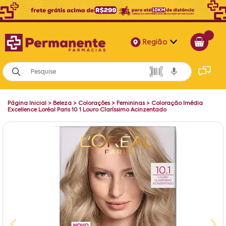
Região
Alagoas
Bahia
Página Inicial
>
Beleza
>
Colorações
>
Femininas
>
Coloração Imédia
Paraíba
Excellence Loréal Paris 10 1 Louro Claríssimo Acinzentado
Pernambuco