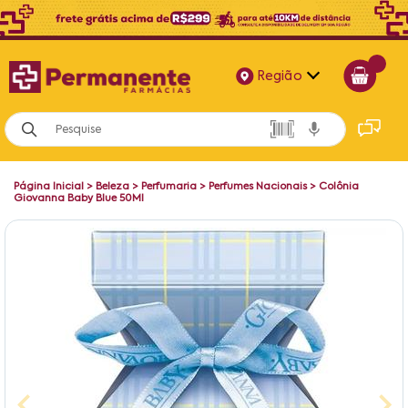
Região
Alagoas
Bahia
Página Inicial
>
Beleza
>
Perfumaria
>
Perfumes Nacionais
>
Colônia
Paraíba
Giovanna Baby Blue 50Ml
Pernambuco