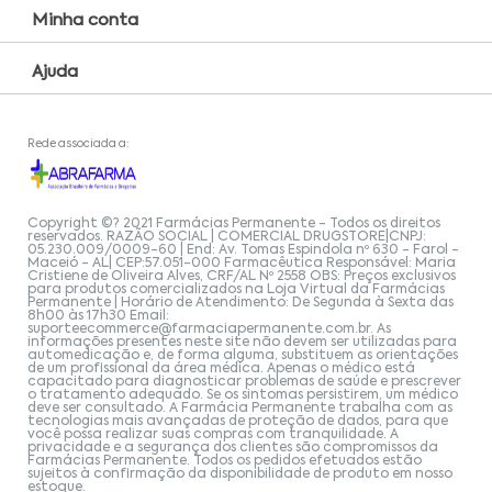
Minha conta
Ajuda
Rede associada a:
Copyright ©? 2021 Farmácias Permanente - Todos os direitos
reservados. RAZÃO SOCIAL | COMERCIAL DRUGSTORE|CNPJ:
05.230.009/0009-60 | End: Av. Tomas Espindola nº 630 - Farol -
Maceió - AL| CEP:57.051-000 Farmacêutica Responsável: Maria
Cristiene de Oliveira Alves, CRF/AL Nº 2558 OBS: Preços exclusivos
para produtos comercializados na Loja Virtual da Farmácias
Permanente | Horário de Atendimento: De Segunda à Sexta das
8h00 às 17h30 Email:
suporteecommerce@farmaciapermanente.com.br
. As
informações presentes neste site não devem ser utilizadas para
automedicação e, de forma alguma, substituem as orientações
de um profissional da área médica. Apenas o médico está
capacitado para diagnosticar problemas de saúde e prescrever
o tratamento adequado. Se os sintomas persistirem, um médico
deve ser consultado. A Farmácia Permanente trabalha com as
tecnologias mais avançadas de proteção de dados, para que
você possa realizar suas compras com tranquilidade. A
privacidade e a segurança dos clientes são compromissos da
Farmácias Permanente. Todos os pedidos efetuados estão
sujeitos à confirmação da disponibilidade de produto em nosso
estoque.