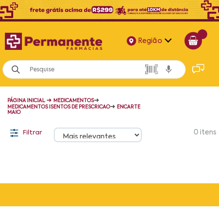
Região
Alagoas
Bahia
➜
➜
PÁGINA INICIAL
MEDICAMENTOS
Paraíba
➜
MEDICAMENTOS ISENTOS DE PRESCRICAO
ENCARTE
MAIO
Pernambuco
Filtrar
0
itens