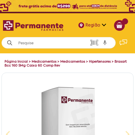
Região
Alagoas
Bahia
Página Inicial
>
Medicamentos
>
Medicamentos
>
Hipertensores
>
Brasart
Paraíba
Bcc 160 5Mg Caixa 60 Comp Rev
Pernambuco