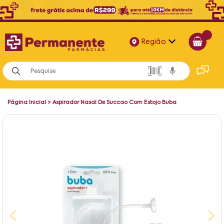
Região
Alagoas
Bahia
Página Inicial
>
Aspirador Nasal De Succao Com Estojo Buba
Paraíba
Pernambuco