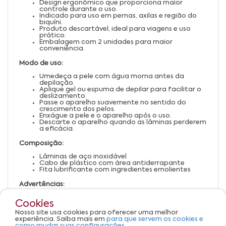
Design ergonômico que proporciona maior
controle durante o uso.
Indicado para uso em pernas, axilas e região do
biquíni.
Produto descartável, ideal para viagens e uso
prático.
Embalagem com 2 unidades para maior
conveniência.
Modo de uso:
Umedeça a pele com água morna antes da
depilação.
Aplique gel ou espuma de depilar para facilitar o
deslizamento.
Passe o aparelho suavemente no sentido do
crescimento dos pelos.
Enxágue a pele e o aparelho após o uso.
Descarte o aparelho quando as lâminas perderem
a eficácia.
Composição:
Lâminas de aço inoxidável
Cabo de plástico com área antiderrapante
Fita lubrificante com ingredientes emolientes
Advertências:
Uso externo.
Cookies
Manter fora do alcance de crianças.
Não utilizar em pele irritada ou lesionada.
Nosso site usa cookies para oferecer uma melhor
Descartar após perda de desempenho das
experiência. Saiba mais em
para que servem os cookies e
lâminas.
como mudar suas configurações.