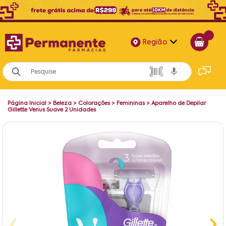
Região
Alagoas
Bahia
Página Inicial
>
Beleza
>
Colorações
>
Femininas
>
Aparelho de Depilar
Paraíba
Gillette Venus Suave 2 Unidades
Pernambuco