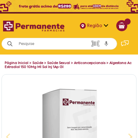
Região
Alagoas
Bahia
Página Inicial
>
Saúde
>
Saúde Sexual
>
Anticoncepcionais
>
Algestona Ac
Paraíba
Estradiol 150 10Mg Ml Sol Inj 1Ap Gl
Pernambuco