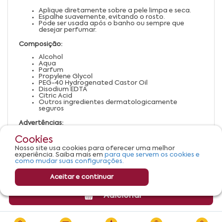
Aplique diretamente sobre a pele limpa e seca.
Espalhe suavemente, evitando o rosto.
Pode ser usada após o banho ou sempre que
desejar perfumar.
Composição:
Alcohol
Aqua
Parfum
Propylene Glycol
PEG-40 Hydrogenated Castor Oil
Disodium EDTA
Citric Acid
Outros ingredientes dermatologicamente
seguros
Advertências:
Uso externo. Não ingerir.
Cookies
Evite contato com os olhos.
Nosso site usa cookies para oferecer uma melhor
Suspenda o uso em caso de irritação.
experiência. Saiba mais em
para que servem os cookies e
Mantenha fora do alcance de crianças.
como mudar suas configurações.
Aceitar e continuar
Adicionar