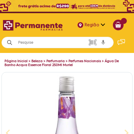
Região
Alagoas
Bahia
Página Inicial
>
Beleza
>
Perfumaria
>
Perfumes Nacionais
>
Água De
Paraíba
Banho Acqua Essence Floral 250Ml Muriel
Pernambuco